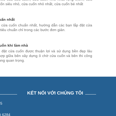
ốn siêu nhỏ, cửa cuốn nhỏ nhất, cửa cuốn bé nhất
uẩn nhất
ặt cửa cuốn chuẩn nhất, hướng dẫn các bạn lắp đặt cửa
tiêu chuẩn chỉ trong các bước đơn giản.
uốn khi làm nhà
p đặt cửa cuốn được thuận lợi và sử dụng bền đẹp lâu
t hợp giữa bên xây dựng ô chờ cửa cuốn và bên thi công
ùng quan trọng.
KẾT NỐI VỚI CHÚNG TÔI
15
) 6284