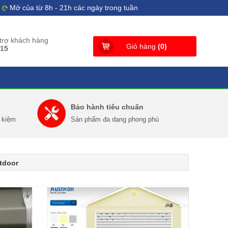
Mở của từ 8h - 21h các ngày trong tuần
 trợ khách hàng
Giỏ hàng
(
0
)
515
Bảo hành tiêu chuẩn
t kiệm
Sản phẩm đa dạng phong phú
tdoor