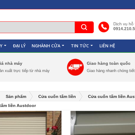
Dịch vụ hỗ
0914.210.
Y
ĐẠI LÝ
NGHÀNH CỬA
TIN TỨC
LIÊN HỆ
+
+
+
iá nhà máy
Giao hàng toàn quốc
ản xuất trực tiếp từ nhà máy
Giao hàng nhanh chóng tiế
Sản phẩm
Cửa cuốn tấm liền
Cửa cuốn tấm liền Aus
tấm liền Austdoor