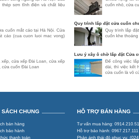
 thép sơn tĩnh điện và chất liệu
cuốn nhỏ, cửa cu
Quy trình lắp đặt cửa cuốn ch
ửa cuốn mắt cáo tại Hà Nội. Cửa
Quy trình lắp đ
t cáo (cua cuon luoi mac vong)
cuốn khe thoáng 
Lưu ý xây ô chờ lắp đặt Cửa c
 xếp, cửa xếp Đài Loan, cửa xếp
Để công việc lắ
, cửa cuốn Đài Loan
dài, thì việc kế
cửa cuốn là vô c
H SÁCH CHUNG
HỖ TRỢ BÁN HÀNG
ách bán hàng
Tư vấn mua hàng: 0914.210.5
ách bảo hành
Hỗ trợ bảo hành: 0967.217.111
hức thanh toán
Phản ánh thái độ phục vụ: (024