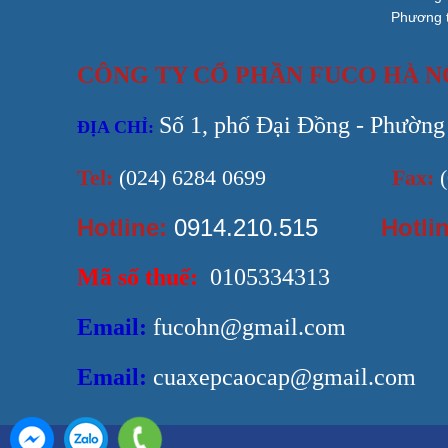
Phương 
CÔNG TY CỔ PHẦN FUCO HÀ N
Số 1, phố Đại Đồng - Phường
ĐỊA CHỈ:
Tel:
(024) 6284 0699
Fax:
(
Hotline:
0914.210.515
Hotli
Mã số thuế:
0105334313
Email:
fucohn@gmail.com
Email:
cuaxepcaocap@gmail.com