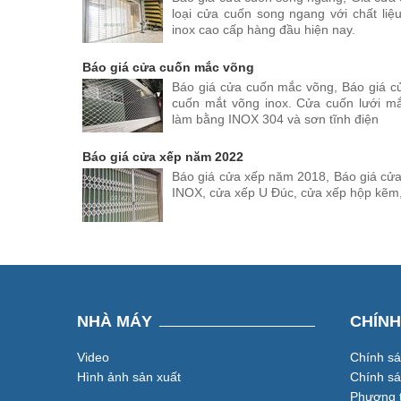
loại cửa cuốn song ngang với chất liệu
inox cao cấp hàng đầu hiện nay.
Báo giá cửa cuốn mắc võng
Báo giá cửa cuốn mắc võng, Báo giá c
cuốn mắt võng inox. Cửa cuốn lưới mắ
làm bằng INOX 304 và sơn tĩnh điện
Báo giá cửa xếp năm 2022
Báo giá cửa xếp năm 2018, Báo giá cửa
INOX, cửa xếp U Đúc, cửa xếp hộp kẽm
NHÀ MÁY
CHÍN
Video
Chính s
Hình ảnh sản xuất
Chính s
Phương t