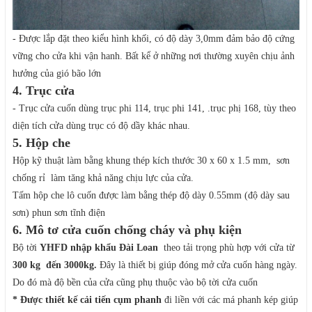
- Được lắp đặt theo kiểu hình khối, có độ dày 3,0mm đảm bảo độ cứng
vững cho cửa khi vận hanh. Bất kể ở những nơi thường xuyên chịu ảnh
hưởng của gió bão lớn
4. Trục cửa
- Trục cửa cuốn dùng trục phi 114, trục phi 141, .trục phị 168, tùy theo
diện tích cửa dùng trục có độ dầy khác nhau.
5. Hộp che
Hộp kỹ thuật làm bằng khung thép kích thước 30 x 60 x 1.5 mm, sơn
chống rỉ làm tăng khả năng chịu lực của cửa.
Tấm hộp che lô cuốn được làm bằng thép độ dày 0.55mm (độ dày sau
sơn) phun sơn tĩnh điện
6. Mô tơ cửa cuốn chống cháy và phụ kiện
Bộ tời
YHFD nhập khẩu Đài Loan
theo tải trọng phù hợp với cửa từ
300 kg đến 3000kg.
Đây là thiết bị giúp đóng mở cửa cuốn hàng ngày.
Do đó mà độ bền của cửa cũng phụ thuộc vào bộ tời cửa cuốn
* Được thiết kế cải tiến cụm phanh
đi liền với các má phanh kép giúp