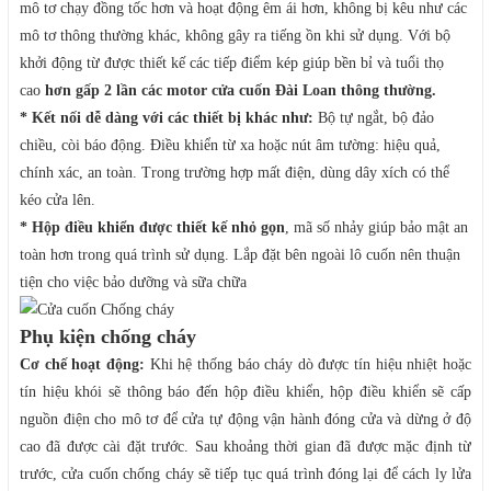
mô tơ chạy đồng tốc hơn và hoạt động êm ái hơn, không bị kêu như các
mô tơ thông thường khác, không gây ra tiếng ồn khi sử dụng. Với bộ
khởi động từ được thiết kế các tiếp điểm kép giúp bền bỉ và tuổi thọ
cao
hơn gấp 2 lần các motor cửa cuốn Đài Loan thông thường.
* Kết nối dễ dàng với các thiết bị khác như:
Bộ tự ngắt, bộ đảo
chiều, còi báo động. Điều khiển từ xa hoặc nút âm tường: hiệu quả,
chính xác, an toàn. Trong trường hợp mất điện, dùng dây xích có thể
kéo cửa lên.
* Hộp điều khiển được thiết kế nhỏ gọn
, mã số nhảy giúp bảo mật an
toàn hơn trong quá trình sử dụng. Lắp đặt bên ngoài lô cuốn nên thuận
tiện cho việc bảo dưỡng và sữa chữa
Phụ kiện chống cháy
Cơ chế hoạt động:
Khi hệ thống báo cháy dò được tín hiệu nhiệt hoặc
tín hiệu khói sẽ thông báo đến hộp điều khiển, hộp điều khiển sẽ cấp
nguồn điện cho mô tơ để cửa tự động vận hành đóng cửa và dừng ở độ
cao đã được cài đặt trước. Sau khoảng thời gian đã được mặc định từ
trước, cửa cuốn chống cháy sẽ tiếp tục quá trình đóng lại để cách ly lửa