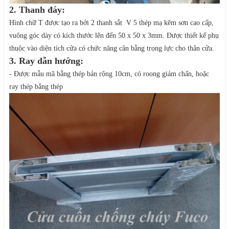
2. Thanh đáy:
Hình chữ T được tạo ra bởi 2 thanh sắt V 5 thép mạ kẽm sơn cao cấp,
vuông góc dày có kích thước lên đến 50 x 50 x 3mm. Được thiết kế phụ
thuộc vào diện tích cửa có chức năng cân bằng trọng lực cho thân cửa.
3. Ray dẫn hướng:
- Được mẫu mã bằng thép bản rộng 10cm, có roong giảm chấn, hoặc
ray thép bẳng thép