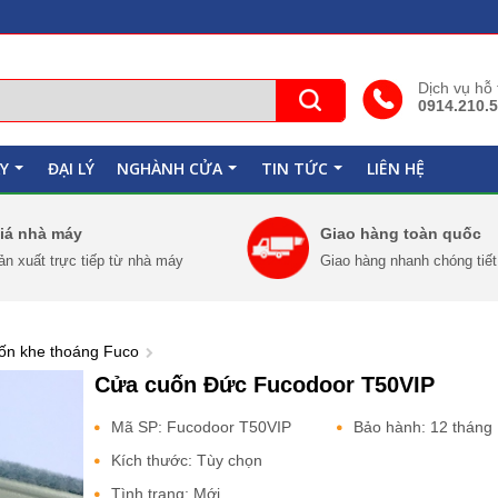
Dịch vụ hỗ
0914.210.
Y
ĐẠI LÝ
NGHÀNH CỬA
TIN TỨC
LIÊN HỆ
+
+
+
iá nhà máy
Giao hàng toàn quốc
ản xuất trực tiếp từ nhà máy
Giao hàng nhanh chóng tiế
ốn khe thoáng Fuco
Cửa cuốn Đức Fucodoor T50VIP
Mã SP: Fucodoor T50VIP
Bảo hành: 12 tháng
Kích thước: Tùy chọn
Tình trạng: Mới