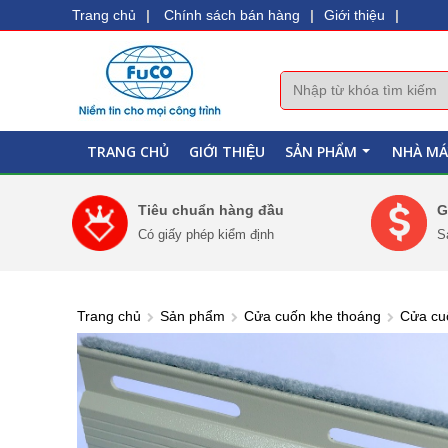
Trang chủ
|
Chính sách bán hàng
|
Giới thiệu
|
TRANG CHỦ
GIỚI THIỆU
SẢN PHẨM
NHÀ MÁ
+
Tiêu chuẩn hàng đầu
G
Có giấy phép kiểm định
S
Trang chủ
Sản phẩm
Cửa cuốn khe thoáng
Cửa cu