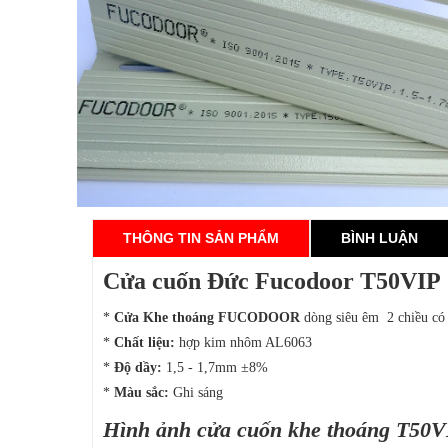
THÔNG TIN SẢN PHẨM
BÌNH LUẬN
Cửa cuốn Đức Fucodoor T50VIP
*
Cửa Khe thoáng
FUCODOOR
dòng siêu êm 2 chiều có
*
Chất liệu:
hợp kim nhôm AL6063
*
Độ dầy:
1,5 - 1,7mm ±8%
*
Màu sắc:
Ghi sáng
Hình ảnh cửa cuốn khe thoáng T50V