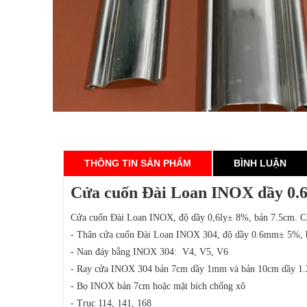
THÔNG TIN SẢN PHẨM
BÌNH LUẬN
Cửa cuốn Đài Loan INOX dầy 0.6
Cửa cuốn Đài Loan INOX, độ dầy 0,6ly± 8%, bản 7.5cm. Cử
- Thân cửa cuốn Đài Loan INOX 304, độ dầy 0.6mm± 5%, 
- Nan đáy bằng INOX 304: V4, V5, V6
- Ray cửa INOX 304 bản 7cm dầy 1mm và bản 10cm dầy 1.
- Bọ INOX bản 7cm hoặc mặt bích chống xô
- Trục 114, 141, 168