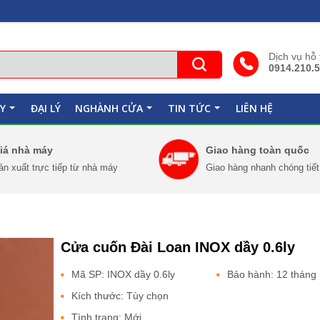
Dịch vụ hỗ
0914.210.
Y
ĐẠI LÝ
NGHÀNH CỬA
TIN TỨC
LIÊN HỆ
+
+
+
iá nhà máy
Giao hàng toàn quốc
ản xuất trực tiếp từ nhà máy
Giao hàng nhanh chóng tiế
Cửa cuốn Đài Loan INOX dầy 0.6ly
Mã SP: INOX dầy 0.6ly
Bảo hành: 12 tháng
Kích thước: Tùy chọn
Tình trạng: Mới