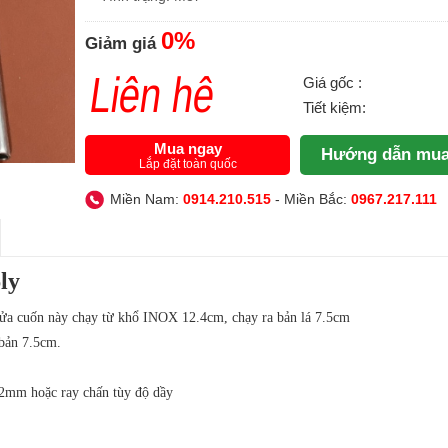
0%
Giảm giá
Liên hệ
Giá gốc :
Tiết kiệm:
Mua ngay
Hướng dẫn mua
Lắp đặt toàn quốc
Miền Nam:
0914.210.515
- Miền Bắc:
0967.217.111
ly
a cuốn này chạy từ khổ INOX 12.4cm, chạy ra bản lá 7.5cm
bản 7.5cm.
2mm hoặc ray chấn tùy độ dầy